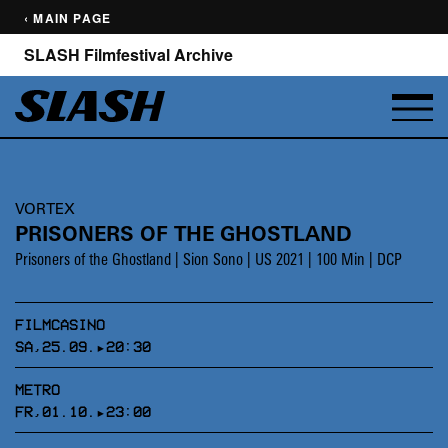
‹ MAIN PAGE
SLASH Filmfestival Archive
VORTEX
PRISONERS OF THE GHOSTLAND
Prisoners of the Ghostland | Sion Sono | US 2021 | 100 Min | DCP
FILMCASINO
SA,25.09.▸20:30
METRO
FR,01.10.▸23:00