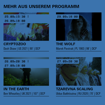
MEHR AUS UNSEREM PROGRAMM
25.09▸15:30 |
29.09▸18:00
26.09▸18:00
CRYPTOZOO
THE WOLF
Dash Shaw | US 2021 | 90’ | DCP
Marek Piestrak | PL 1983 | 98’ | DCP
26.09▸20:30 |
27.09▸20:30
27.09▸18:00
IN THE EARTH
TZAREVNA SCALING
Ben Wheatley | UK 2021 | 107’ | DCP
Uldus Bakhtiozina | RU 2020 | 70’ | DCP