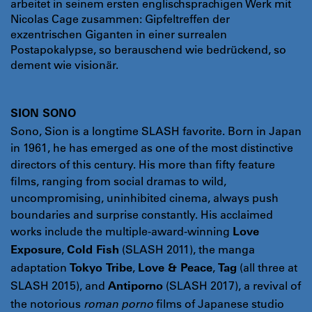
arbeitet in seinem ersten englischsprachigen Werk mit
Nicolas Cage zusammen: Gipfeltreffen der
exzentrischen Giganten in einer surrealen
Postapokalypse, so berauschend wie bedrückend, so
dement wie visionär.
SION SONO
Sono, Sion is a longtime SLASH favorite. Born in Japan
in 1961, he has emerged as one of the most distinctive
directors of this century. His more than fifty feature
films, ranging from social dramas to wild,
uncompromising, uninhibited cinema, always push
boundaries and surprise constantly. His acclaimed
works include the multiple-award-winning
Love
,
(SLASH 2011), the manga
Exposure
Cold Fish
adaptation
,
,
(all three at
Tokyo Tribe
Love & Peace
Tag
SLASH 2015), and
(SLASH 2017), a revival of
Antiporno
the notorious
roman porno
films of Japanese studio