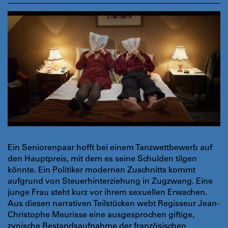
Ein Seniorenpaar hofft bei einem Tanzwettbewerb auf
den Hauptpreis, mit dem es seine Schulden tilgen
könnte. Ein Politiker modernen Zuschnitts kommt
aufgrund von Steuerhinterziehung in Zugzwang. Eine
junge Frau steht kurz vor ihrem sexuellen Erwachen.
Aus diesen narrativen Teilstücken webt Regisseur Jean-
Christophe Meurisse eine ausgesprochen giftige,
zynische Bestandsaufnahme der französischen