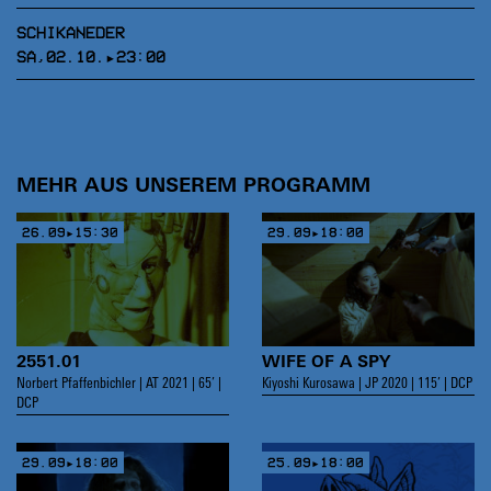
SCHIKANEDER
SA,02.10.▸23:00
MEHR AUS UNSEREM PROGRAMM
26.09▸15:30
29.09▸18:00
2551.01
WIFE OF A SPY
Norbert Pfaffenbichler | AT 2021 | 65’ |
Kiyoshi Kurosawa | JP 2020 | 115’ | DCP
DCP
29.09▸18:00
25.09▸18:00